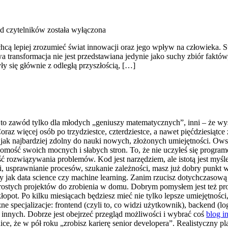
od czytelników
została wyłączona
hcą lepiej zrozumieć świat innowacji oraz jego wpływ na człowieka. Str
 transformacja nie jest przedstawiana jedynie jako suchy zbiór faktów,
y się głównie z odległą przyszłością, […]
to zawód tylko dla młodych „geniuszy matematycznych”, inni – że wys
raz więcej osób po trzydziestce, czterdziestce, a nawet pięćdziesiątce
jak najbardziej zdolny do nauki nowych, złożonych umiejętności. Owsz
omość swoich mocnych i słabych stron. To, że nie uczyłeś się program
 rozwiązywania problemów. Kod jest narzędziem, ale istotą jest myśleni
wki, usprawnianie procesów, szukanie zależności, masz już dobry punk
ny jak data science czy machine learning. Zanim rzucisz dotychczasow
rostych projektów do zrobienia w domu. Dobrym pomysłem jest też pro
opot. Po kilku miesiącach będziesz mieć nie tylko lepsze umiejętności,
 specjalizacje: frontend (czyli to, co widzi użytkownik), backend (log
e innych. Dobrze jest obejrzeć przegląd możliwości i wybrać coś
blog i
nice, że w pół roku „zrobisz karierę senior developera”. Realistyczny 