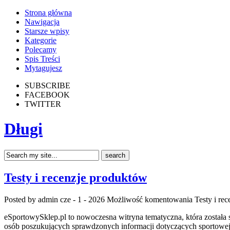
Strona główna
Nawigacja
Starsze wpisy
Kategorie
Polecamy
Spis Treści
Mytagujesz
SUBSCRIBE
FACEBOOK
TWITTER
Długi
Testy i recenzje produktów
Posted by admin
cze - 1 - 2026
Możliwość komentowania
Testy i re
eSportowySklep.pl to nowoczesna witryna tematyczna, która została 
osób poszukujących sprawdzonych informacji dotyczących sportowej 