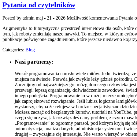
Pytania od czytelników
Posted by admin
maj - 21 - 2026
Możliwość komentowania
Pytania 
Augmentyka to futurystyczna przestrzeń internetowa dla osób, które c
tym, jak roboty zmieniają nasze nawyki. To miejsce, w którym cyfrowa
publikacje poświęcone zagadnieniom, które jeszcze niedawno kojarzył
Categories:
Blog
Nasi partnerzy:
Wokół programowania narosło wiele mitów. Jedni twierdzą, że 
miejsca na świecie. Prawda jak zwykle leży gdzieś pośrodku. Co
Zacznijmy od najważniejszego: mózg dorosłego człowieka jest 
przewagi: lepszą organizację, doświadczenie zawodowe, świad
innego podejścia. Programowanie to w dużej mierze umiejętność
jak zaprojektować rozwiązanie. Jeśli lubisz logiczne łamigłó
wystarczy, chyba że celujesz w bardzo specjalistyczne dziedzi
Możesz zacząć od bezpłatnych kursów, tutoriali na YouTube, p
czego się uczysz, jak rozwiązałeś dany problem, z czym masz kł
„Programowanie” to ogromny parasol, pod którym kryją się różne
automatyzacja, analiza danych, administracja systemami i wiel
drugiej – zwyczajnie cię interesuje. Nie warto wierzyć w obiet