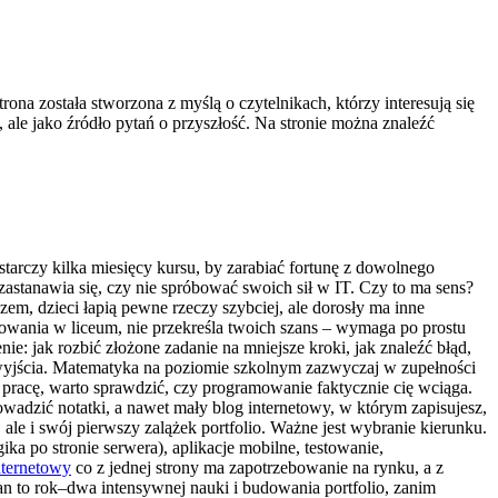
ona została stworzona z myślą o czytelnikach, którzy interesują się
 ale jako źródło pytań o przyszłość. Na stronie można znaleźć
tarczy kilka miesięcy kursu, by zarabiać fortunę z dowolnego
 zastanawia się, czy nie spróbować swoich sił w IT. Czy to ma sens?
em, dzieci łapią pewne rzeczy szybciej, ale dorosły ma inne
owania w liceum, nie przekreśla twoich szans – wymaga po prostu
e: jak rozbić złożone zadanie na mniejsze kroki, jak znaleźć błąd,
t wyjścia. Matematyka na poziomie szkolnym zazwyczaj w zupełności
ą pracę, warto sprawdzić, czy programowanie faktycznie cię wciąga.
wadzić notatki, a nawet mały blog internetowy, w którym zapisujesz,
 ale i swój pierwszy zalążek portfolio. Ważne jest wybranie kierunku.
ika po stronie serwera), aplikacje mobilne, testowanie,
nternetowy
co z jednej strony ma zapotrzebowanie na rynku, a z
plan to rok–dwa intensywnej nauki i budowania portfolio, zanim