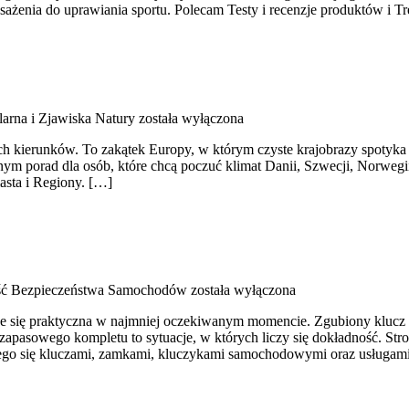
nia do uprawiania sportu. Polecam Testy i recenzje produktów i Tre
larna i Zjawiska Natury
została wyłączona
ych kierunków. To zakątek Europy, w którym czyste krajobrazy spotyk
łnym porad dla osób, które chcą poczuć klimat Danii, Szwecji, Norwegii
iasta i Regiony. […]
ść Bezpieczeństwa Samochodów
została wyłączona
uje się praktyczna w najmniej oczekiwanym momencie. Zgubiony klucz
apasowego kompletu to sytuacje, w których liczy się dokładność. Stro
cego się kluczami, zamkami, kluczykami samochodowymi oraz usługam