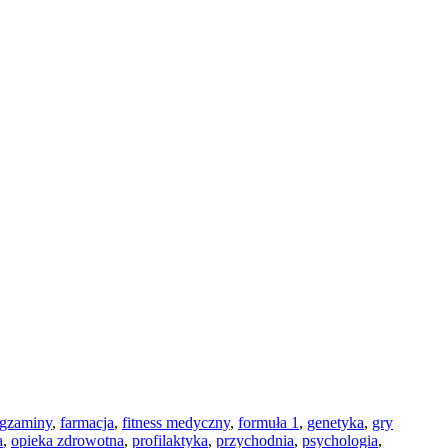
gzaminy
,
farmacja
,
fitness medyczny
,
formuła 1
,
genetyka
,
gry
a
,
opieka zdrowotna
,
profilaktyka
,
przychodnia
,
psychologia
,