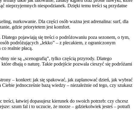
ematy takie jak falowanie, zasady kąpieli oraz proste nawyki, które
nąć nieprzyjemnych niespodzianek. Dzięki temu treści są przydatne
ling, nurkowanie. Dla części osób ważna jest adrenalina: surf, dla
anie, gdzie priorytetem jest komfort.
 Dlatego pojawiają się treści o podróżowaniu poza sezonem, o tym,
 osób podróżujących „lekko” – z plecakiem, z ograniczonym
co realnie płacą.
dmy nie są „scenografią”, tylko częścią przyrody. Dlatego
 które dbają o naturę. Takie podejście pozwala cieszyć się podróżami
strony – konkret: jak się spakować, jak zaplanować dzień, jak wybrać
a Ciebie jednocześnie bazą wiedzy – niezależnie od tego, czy szukasz
c treści, łatwiej dopasujesz kierunek do swoich potrzeb: czy chcesz
sze: szum fal i to uczucie, że morze – gdziekolwiek jesteś – potrafi