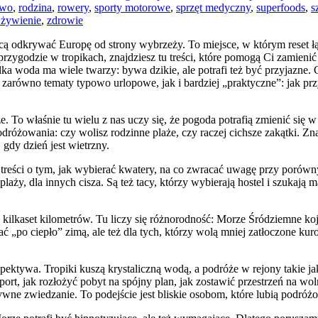
two
,
rodzina
,
rowery
,
sporty motorowe
,
sprzęt medyczny
,
superfoods
,
s
 żywienie
,
zdrowie
chcą odkrywać Europę od strony wybrzeży. To miejsce, w którym reset 
przygodzie w tropikach, znajdziesz tu treści, które pomogą Ci zamieni
elka woda ma wiele twarzy: bywa dzikie, ale potrafi też być przyjazn
 zarówno tematy typowo urlopowe, jak i bardziej „praktyczne”: jak prz
. To właśnie tu wielu z nas uczy się, że pogoda potrafią zmienić się
różowania: czy wolisz rodzinne plaże, czy raczej cichsze zakątki. Zn
gdy dzień jest wietrzny.
eści o tym, jak wybierać kwatery, na co zwracać uwagę przy porównywa
 plaży, dla innych cisza. Są też tacy, którzy wybierają hostel i szukają
kilkaset kilometrów. Tu liczy się różnorodność: Morze Śródziemne koja
ać „po ciepło” zimą, ale też dla tych, którzy wolą mniej zatłoczone kuro
ektywa. Tropiki kuszą krystaliczną wodą, a podróże w rejony takie j
port, jak rozłożyć pobyt na spójny plan, jak zostawić przestrzeń na wo
nsywne zwiedzanie. To podejście jest bliskie osobom, które lubią podróż