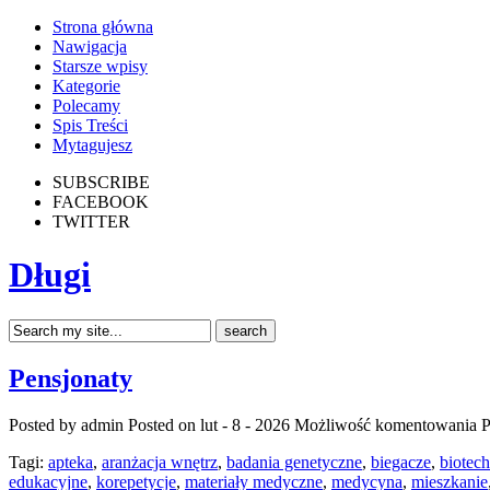
Strona główna
Nawigacja
Starsze wpisy
Kategorie
Polecamy
Spis Treści
Mytagujesz
SUBSCRIBE
FACEBOOK
TWITTER
Długi
Pensjonaty
Posted by admin
Posted on lut - 8 - 2026
Możliwość komentowania
P
Tagi:
apteka
,
aranżacja wnętrz
,
badania genetyczne
,
biegacze
,
biotec
edukacyjne
,
korepetycje
,
materiały medyczne
,
medycyna
,
mieszkanie