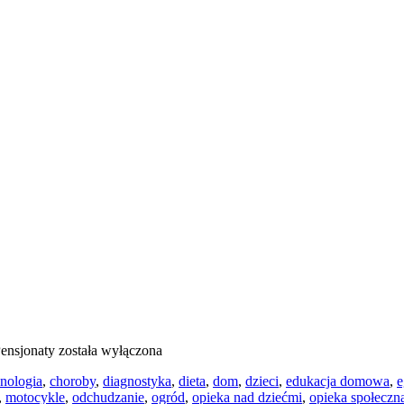
ensjonaty
została wyłączona
hnologia
,
choroby
,
diagnostyka
,
dieta
,
dom
,
dzieci
,
edukacja domowa
,
e
,
motocykle
,
odchudzanie
,
ogród
,
opieka nad dziećmi
,
opieka społeczn