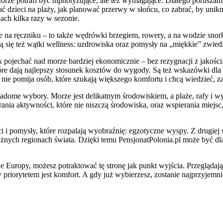
ze potrafi być hipnotyzujące, ale też wymagające. Dlatego poruszamy t
ć dzieci na plaży, jak planować przerwy w słońcu, co zabrać, by unik
ach kilka razy w sezonie.
e na ręczniku – to także wędrówki brzegiem, rowery, a na wodzie snorke
ją się też wątki wellness: uzdrowiska oraz pomysły na „miękkie” zwiedz
 pojechać nad morze bardziej ekonomicznie – bez rezygnacji z jakości.
tóre dają najlepszy stosunek kosztów do wygody. Są też wskazówki dla
 nie pomija osób, które szukają większego komfortu i chcą wiedzieć, za 
iadome wybory. Morze jest delikatnym środowiskiem, a plaże, rafy i wy
nia aktywności, które nie niszczą środowiska, oraz wspierania miejsc,
i i pomysły, które rozpalają wyobraźnię: egzotyczne wyspy. Z drugiej 
różnych regionach świata. Dzięki temu PensjonatPolonia.pl może być dl
aje Europy, możesz potraktować tę stronę jak punkt wyjścia. Przeglądają
 priorytetem jest komfort. A gdy już wybierzesz, zostanie najprzyjemniej