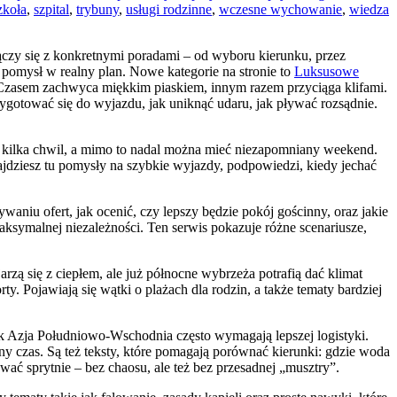
zkoła
,
szpital
,
trybuny
,
usługi rodzinne
,
wczesne wychowanie
,
wiedza
łączy się z konkretnymi poradami – od wyboru kierunku, przez
ć pomysł w realny plan. Nowe kategorie na stronie to
Luksusowe
e. Czasem zachwyca miękkim piaskiem, innym razem przyciąga klifami.
ygotować się do wyjazdu, jak uniknąć udaru, jak pływać rozsądnie.
 w kilka chwil, a mimo to nadal można mieć niezapomniany weekend.
ajdziesz tu pomysły na szybkie wyjazdy, podpowiedzi, kiedy jechać
niu ofert, jak ocenić, czy lepszy będzie pokój gościnny, oraz jakie
 maksymalnej niezależności. Ten serwis pokazuje różne scenariusze,
rzą się z ciepłem, ale już północne wybrzeża potrafią dać klimat
rty. Pojawiają się wątki o plażach dla rodzin, a także tematy bardziej
ak Azja Południowo-Wschodnia często wymagają lepszej logistyki.
lny czas. Są też teksty, które pomagają porównać kierunki: gdzie woda
ować sprytnie – bez chaosu, ale też bez przesadnej „musztry”.