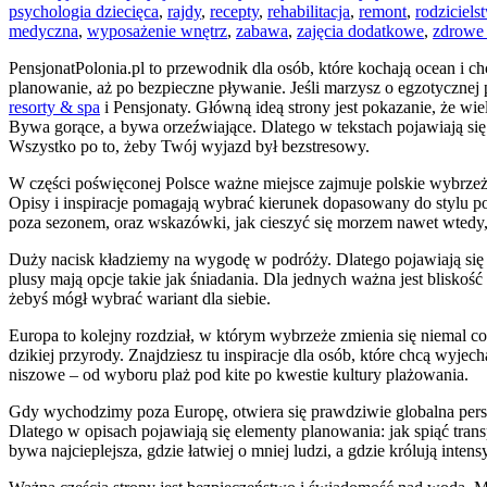
psychologia dziecięca
,
rajdy
,
recepty
,
rehabilitacja
,
remont
,
rodziciels
medyczna
,
wyposażenie wnętrz
,
zabawa
,
zajęcia dodatkowe
,
zdrowe
PensjonatPolonia.pl to przewodnik dla osób, które kochają ocean i 
planowanie, aż po bezpieczne pływanie. Jeśli marzysz o egzotycznej 
resorty & spa
i Pensjonaty. Główną ideą strony jest pokazanie, że wi
Bywa gorące, a bywa orzeźwiające. Dlatego w tekstach pojawiają się
Wszystko po to, żeby Twój wyjazd był bezstresowy.
W części poświęconej Polsce ważne miejsce zajmuje polskie wybrzeże
Opisy i inspiracje pomagają wybrać kierunek dopasowany do stylu pod
poza sezonem, oraz wskazówki, jak cieszyć się morzem nawet wtedy, 
Duży nacisk kładziemy na wygodę w podróży. Dlatego pojawiają się tr
plusy mają opcje takie jak śniadania. Dla jednych ważna jest bliskość
żebyś mógł wybrać wariant dla siebie.
Europa to kolejny rozdział, w którym wybrzeże zmienia się niemal co 
dzikiej przyrody. Znajdziesz tu inspiracje dla osób, które chcą wyjech
niszowe – od wyboru plaż pod kite po kwestie kultury plażowania.
Gdy wychodzimy poza Europę, otwiera się prawdziwie globalna persp
Dlatego w opisach pojawiają się elementy planowania: jak spiąć trans
bywa najcieplejsza, gdzie łatwiej o mniej ludzi, a gdzie królują inte