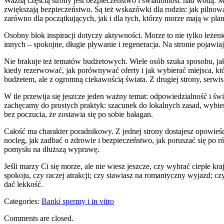
Ważną częścią strony jest bezpieczeństwo i świadomość nad wodą. Mor
zwiększają bezpieczeństwo. Są też wskazówki dla rodzin: jak pilnowa
zarówno dla początkujących, jak i dla tych, którzy morze mają w plan
Osobny blok inspiracji dotyczy aktywności. Morze to nie tylko leżeni
innych – spokojne, długie pływanie i regeneracja. Na stronie pojawia
Nie brakuje też tematów budżetowych. Wiele osób szuka sposobu, jak
kiedy rezerwować, jak porównywać oferty i jak wybierać miejsca, k
budżetem, ale z ogromną ciekawością świata. Z drugiej strony, serwis
W tle przewija się jeszcze jeden ważny temat: odpowiedzialność i św
zachęcamy do prostych praktyk: szacunek do lokalnych zasad, wybiera
bez poczucia, że zostawia się po sobie bałagan.
Całość ma charakter poradnikowy. Z jednej strony dostajesz opowieśc
nocleg, jak zadbać o zdrowie i bezpieczeństwo, jak poruszać się po 
pomysłu na dłuższą wyprawę.
Jeśli marzy Ci się morze, ale nie wiesz jeszcze, czy wybrać ciepłe kr
spokoju, czy raczej atrakcji; czy stawiasz na romantyczny wyjazd; czy
dać lekkość.
Categories:
Banki spermy i in vitro
Comments are closed.